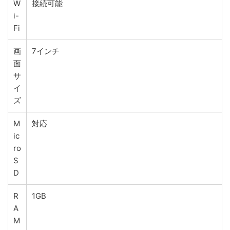
W
接続可能
i-
Fi
画
7インチ
面
サ
イ
ズ
M
対応
ic
ro
S
D
R
1GB
A
M