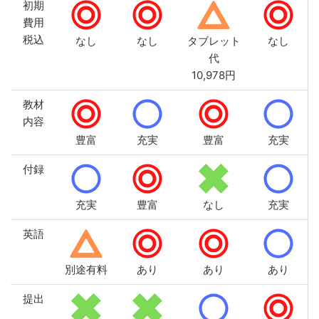
初期
費用
税込
なし
なし
タブレット
なし
代
10,978円
教材
内容
豊富
充実
豊富
充実
付録
充実
豊富
なし
充実
英語
別途有料
あり
あり
あり
提出