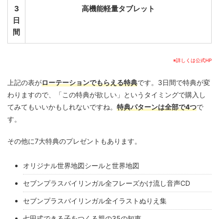
3
高機能軽量タブレット
日
間
※詳しくは公式HP
上記の表が
ローテーションでもらえる特典
です。3日間で特典が変
わりますので、「この特典が欲しい」というタイミングで購入し
てみてもいいかもしれないですね。
特典パターンは全部で4つ
で
す。
その他に7大特典のプレゼントもあります。
オリジナル世界地図シールと世界地図
セブンプラスバイリンガル全フレーズかけ流し音声CD
セブンプラスバイリンガル全イラストぬりえ集
七田式できる子をつくる親の35の知恵