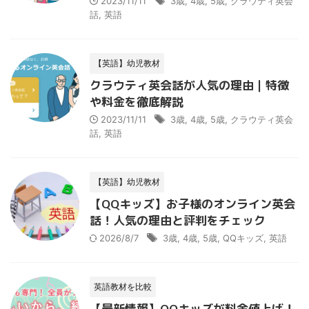
2023/11/11
3歳
,
4歳
,
5歳
,
クラウティ英会
話
,
英語
【英語】幼児教材
クラウティ英会話が人気の理由｜特徴
や料金を徹底解説
2023/11/11
3歳
,
4歳
,
5歳
,
クラウティ英会
話
,
英語
【英語】幼児教材
【QQキッズ】お子様のオンライン英会
話！人気の理由と評判をチェック
2026/8/7
3歳
,
4歳
,
5歳
,
QQキッズ
,
英語
英語教材を比較
【最新情報】QQキッズが料金値上げ！