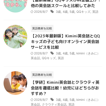
他の英会話スクールと比較してみた
2026/8/7
3歳
,
4歳
,
5歳
,
QQキッズ
,
英語
英語教材を比較
【2023年最新版】Kimini英会話とQQ
キッズの子ども向けオンライン英会話
サービスを比較
2026/8/7
3歳
,
4歳
,
5歳
,
kimini（きみに）
英会話
,
QQキッズ
,
英語
英語教材を比較
【学研】Kimini英会話とクラウティ英
会話を徹底比較！幼児にはどちらがお
すすめ？
2026/8/7
3歳
,
4歳
,
5歳
,
kimini（きみに）
英会話
,
クラウティ英会話
,
英語